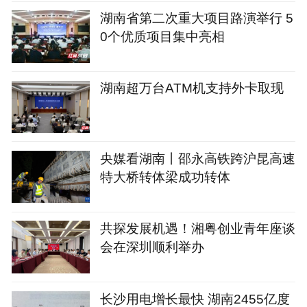
湖南省第二次重大项目路演举行 5
0个优质项目集中亮相
湖南超万台ATM机支持外卡取现
央媒看湖南丨邵永高铁跨沪昆高速
特大桥转体梁成功转体
共探发展机遇！湘粤创业青年座谈
会在深圳顺利举办
长沙用电增长最快 湖南2455亿度