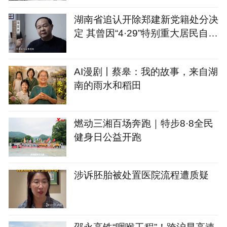
湖南省追认开除郑建新党籍处分决
定 其曾因“4·29”特别重大居民自建
房倒塌事故被免去长沙市市长职务
AI漫剧丨蔡皋：我的故事，来自湖
南的雨水和稻田
燃动三湘百场奔跑｜特步8·8全民
健身日公益开跑
涉诉胚胎被处置医院流程遭质疑
邵永高铁“咽喉工程”！跨沪昆高速