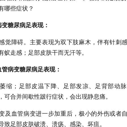
有哪些症状？
病变糖尿病足表现：
感觉障碍。主要表现为双下肢麻木，伴有针刺
有蚁走感；足部皮肤干而无汗等。
血管病变糖尿病足表现：
萎缩；足部皮温下降、足部发凉、足背部动脉
，可合并间歇性跛行症状，会出现静息痛。
变及血管病变进一步加重后，极小的外伤或者
导致足部皮肤破溃、溃疡、感染、坏疽。