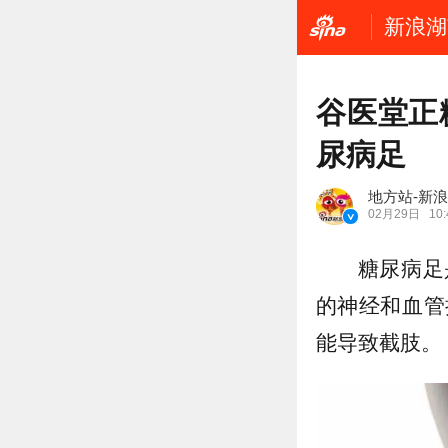
新浪湖
谷医堂正
尿病足
地方站-新
02月29日
10:
糖尿病足
的神经和血管
能导致截肢。