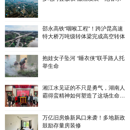
邵永高铁“咽喉工程”！跨沪昆高速
特大桥万吨级转体梁完成高空转体
抱娃女子坠河 “睡衣侠”联手路人托
举生命
湘江水见证的不只是勇气，湖南人
霸得蛮精神如何塑造了这场生命接
力？
万亿旧房焕新风口来袭！多地新政
鼓励存量房装修