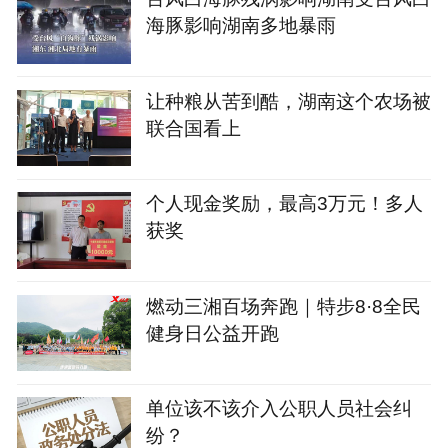
海豚影响湖南多地暴雨
让种粮从苦到酷，湖南这个农场被
联合国看上
个人现金奖励，最高3万元！多人
获奖
燃动三湘百场奔跑｜特步8·8全民
健身日公益开跑
单位该不该介入公职人员社会纠
纷？