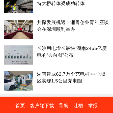
特大桥转体梁成功转体
共探发展机遇！湘粤创业青年座谈
会在深圳顺利举办
长沙用电增长最快 湖南2455亿度
电的“去向图”公布
湖南建成62.7万个充电桩 中心城
区实现1.5公里充电圈
首页
客户端下载
导航
吐槽
举报