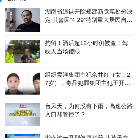
湖南省追认开除郑建新党籍处分决
定 其曾因“4·29”特别重大居民自建
房倒塌事故被免去长沙市市长职务
拘留！酒后超12小时仍被查！驾
驶人当场傻眼……
组织卖淫集团主犯余井红（女，2
7岁），毒品犯罪集团主犯王开坚
（男，39岁），湖南警方悬赏通
缉
台风天，为何没有下雨，高速公路
入口却管控了？
湖南这一系列健康科普 让孩子在