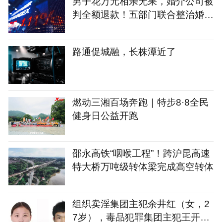
男子花万元相亲无果，婚介公司被
判全额退款！五部门联合整治婚介
七大乱象
路通促城融，长株潭近了
燃动三湘百场奔跑｜特步8·8全民
健身日公益开跑
邵永高铁“咽喉工程”！跨沪昆高速
特大桥万吨级转体梁完成高空转体
组织卖淫集团主犯余井红（女，2
7岁），毒品犯罪集团主犯王开坚