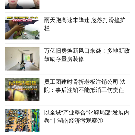
（男，39岁），湖南警方悬赏通
缉
雨天跑高速未降速 忽然打滑撞护
栏
万亿旧房焕新风口来袭！多地新政
鼓励存量房装修
员工团建时骨折老板注销公司 法
院：事后注销不能抵消工伤责任
以全域“产业整合”化解局部“发展内
卷”丨湖南经济微观察①