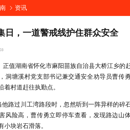
南
资讯
集日，一道警戒线护住群众安全
03
日，正值湖南省怀化市麻阳苗族自治县大桥江乡的
，洞塘溪村党支部书记兼交通安全劝导员曹传
沿着村道赶往执勤点。
当他路过川工湾路段时，忽然听到一阵异样的碎
害风险高，曹传勇立即停车查看，发现路边山
有小块岩石滑落。