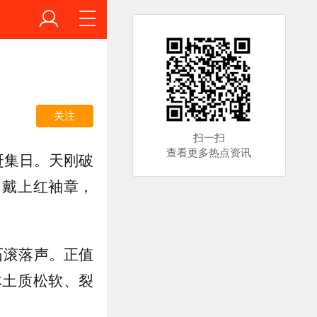
关注
扫一扫
查看更多热点资讯
赶集日。天刚破
勇戴上红袖章，
石滚落声。正值
体土质松软、裂