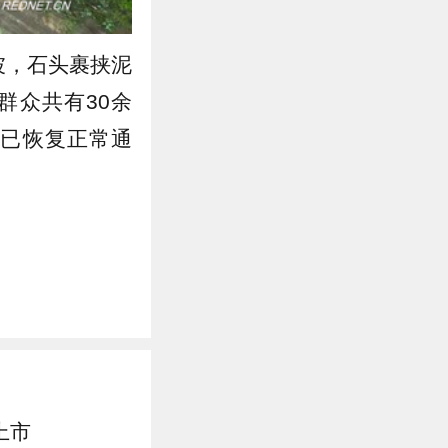
坡，石头裹挟泥
群众共有30余
前已恢复正常通
上市