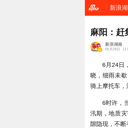
新浪湖
麻阳：赶
新浪湖南
06月29日
11:
6月24
晓，细雨未歇
骑上摩托车，
6时许，
汛期，地质灾
隙隐现，不断