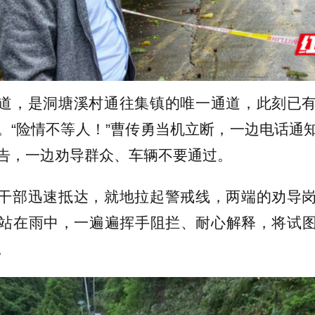
道，是洞塘溪村通往集镇的唯一通道，此刻已
。“险情不等人！”曹传勇当机立断，一边电话通
告，一边劝导群众、车辆不要通过。
干部迅速抵达，就地拉起警戒线，两端的劝导
站在雨中，一遍遍挥手阻拦、耐心解释，将试
。