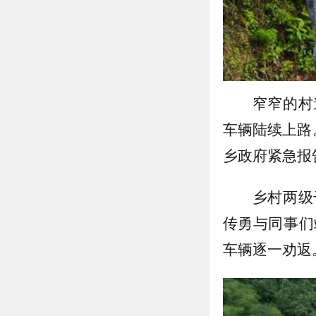
窄窄的村
车辆陆续上路
乡政府紧急报
乡村两级
传勇与同事们
车辆逐一劝返