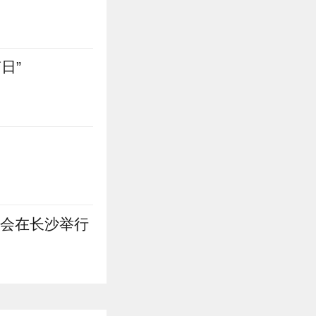
日”
进会在长沙举行