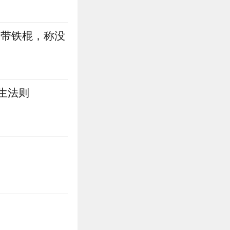
身带铁棍，称没
生法则