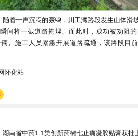
分，随着一声沉闷的轰鸣，川工湾路段发生山体滑
瞬间将一截道路掩埋。而此时，成功被劝阻的
余辆。施工人员紧急开展道路疏通，该路段目
网怀化站
湖南省中药1.1类创新药椒七止痛凝胶贴膏获批