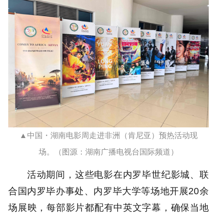
▲中国・湖南电影周走进非洲（肯尼亚）预热活动现
场。（图源：湖南广播电视台国际频道）
活动期间，这些电影在内罗毕世纪影城、联
合国内罗毕办事处、内罗毕大学等场地开展20余
场展映，每部影片都配有中英文字幕，确保当地