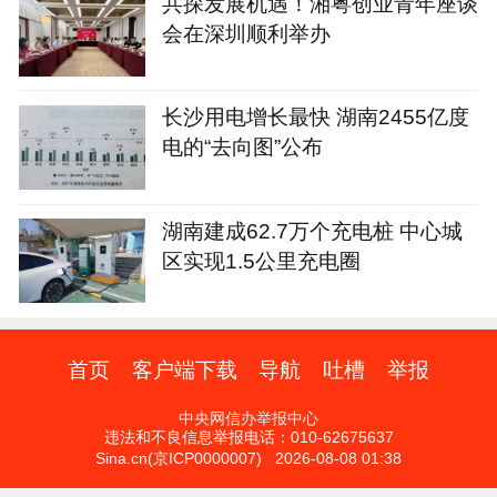
共探发展机遇！湘粤创业青年座谈
会在深圳顺利举办
长沙用电增长最快 湖南2455亿度
电的“去向图”公布
湖南建成62.7万个充电桩 中心城
区实现1.5公里充电圈
首页
客户端下载
导航
吐槽
举报
中央网信办举报中心
违法和不良信息举报电话：010-62675637
Sina.cn(京ICP0000007) 2026-08-08 01:38