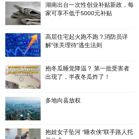
湖南出台一次性创业补贴新政，每
家可享不低于5000元补贴
高层住宅起火跑不跑？消防员详
解“张关理待”逃生法则
抱冬瓜睡觉降温？ 第一批受害者
出现了，半夜冬瓜炸了！
多地向县放权
抱娃女子坠河 “睡衣侠”联手路人托