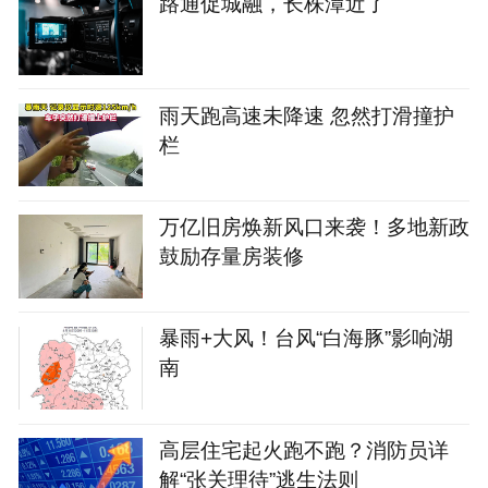
路通促城融，长株潭近了
雨天跑高速未降速 忽然打滑撞护
栏
万亿旧房焕新风口来袭！多地新政
鼓励存量房装修
暴雨+大风！台风“白海豚”影响湖
南
高层住宅起火跑不跑？消防员详
解“张关理待”逃生法则