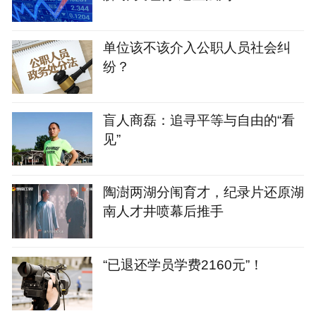
单位该不该介入公职人员社会纠
纷？
盲人商磊：追寻平等与自由的“看
见”
陶澍两湖分闱育才，纪录片还原湖
南人才井喷幕后推手
“已退还学员学费2160元”！