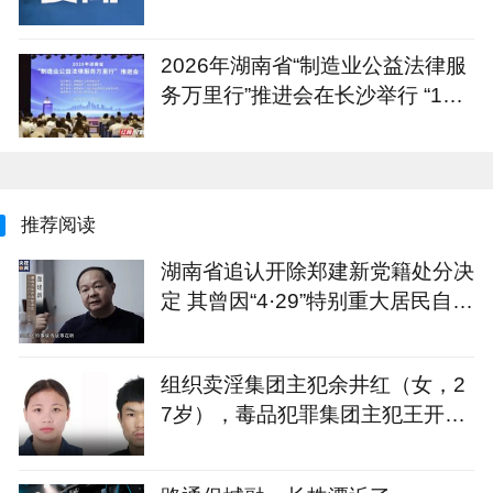
2026年湖南省“制造业公益法律服
务万里行”推进会在长沙举行 “1+4
+N”重点服务计划发布
推荐阅读
湖南省追认开除郑建新党籍处分决
定 其曾因“4·29”特别重大居民自建
房倒塌事故被免去长沙市市长职务
组织卖淫集团主犯余井红（女，2
7岁），毒品犯罪集团主犯王开坚
（男，39岁），湖南警方悬赏通
缉