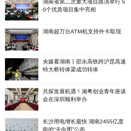
湖南省第二次重大项目路演举行 5
0个优质项目集中亮相
湖南超万台ATM机支持外卡取现
央媒看湖南丨邵永高铁跨沪昆高速
特大桥转体梁成功转体
共探发展机遇！湘粤创业青年座谈
会在深圳顺利举办
长沙用电增长最快 湖南2455亿度
电的“去向图”公布