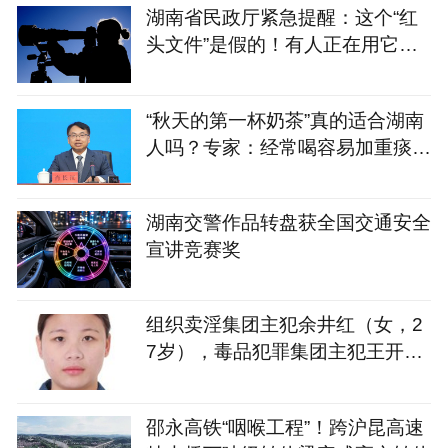
湖南省民政厅紧急提醒：这个“红
头文件”是假的！有人正在用它骗
残疾人的钱
“秋天的第一杯奶茶”真的适合湖南
人吗？专家：经常喝容易加重痰
湿，不妨试试这几款
湖南交警作品转盘获全国交通安全
宣讲竞赛奖
组织卖淫集团主犯余井红（女，2
7岁），毒品犯罪集团主犯王开坚
（男，39岁），湖南警方悬赏通
缉
邵永高铁“咽喉工程”！跨沪昆高速