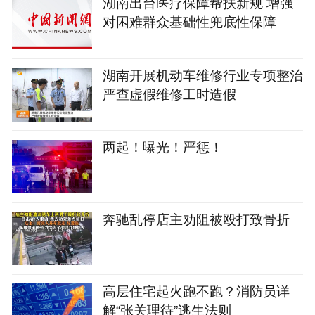
湖南出台医疗保障帮扶新规 增强
对困难群众基础性兜底性保障
湖南开展机动车维修行业专项整治
严查虚假维修工时造假
两起！曝光！严惩！
奔驰乱停店主劝阻被殴打致骨折
高层住宅起火跑不跑？消防员详
解“张关理待”逃生法则