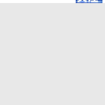
新浪湖南
录取通知书寄投进入高峰期，中南
大学首批录取通知书发出
新浪湖南
湖南“双抢”花样翻新
新浪湖南
一山翠色藏清夏，邂逅茶马古道的2
3℃夏天
新浪湖南
暑期游湖南太划算，超多清凉玩法
等你
新浪湖南