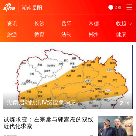
湖南
岳阳
普通
资讯
长沙
岳阳
常德
收起
旅游
教育
法制
郴州
健康
湖南启动防汛Ⅳ级应急响应
2
/
5
试炼求变：左宗棠与郭嵩焘的双线
近代化求索