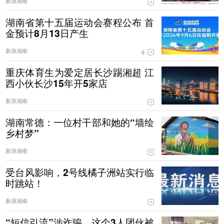
新浪湖南
湖南省第十五届运动会赛程公布 首
金预计8月13日产生
新浪湖南
6
重庆体育生为爱定居长沙踢湘超 江
西小伙长沙15年开5家店
新浪湖南
湖南常德：一位村干部和她的“墙绘
乡村梦”
新浪湖南
受台风影响，2号线橘子洲站实行临
时跳站！
新浪湖南
“短信引流”涉诈骗，这个3人团伙被