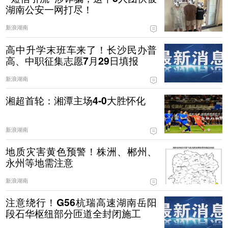
湖南公安一网打尽！
新浪湖南
高中升学末班车来了！长沙民办普
高、中职征集志愿7月29日填报
新浪湖南
湘超首轮：湘潭主场4-0大胜怀化
新浪湖南
地质灾害黄色预警！株洲、郴州、
永州等地需注意
新浪湖南
注意绕行！G56杭瑞高速湖南岳阳
段石华枢纽部分匝道全封闭施工