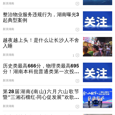
新浪湖南
整治物业服务违规行为，湖南曝光3
起典型案例
新浪湖南
越夜越上头！是什么让长沙人不舍
入睡
新浪湖南
1
历史类最高666分，物理类最高695
分！湖南本科批普通类第一次投档
线公布
新浪湖南
第28届湖南(南山)六月六山歌节
暨“三湘石榴红·同心促发展”欢歌城
步行激情开幕
新浪湖南