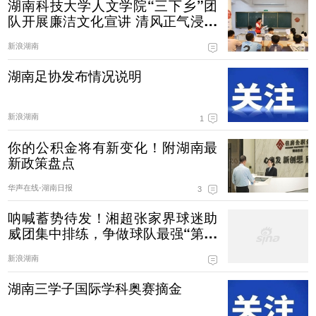
湖南科技大学人文学院“三下乡”团
队开展廉洁文化宣讲 清风正气浸润
乡贤沃土
新浪湖南
湖南足协发布情况说明
新浪湖南
1
你的公积金将有新变化！附湖南最
新政策盘点
华声在线-湖南日报
3
呐喊蓄势待发！湘超张家界球迷助
威团集中排练，争做球队最强“第十
二人”
新浪湖南
湖南三学子国际学科奥赛摘金