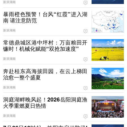
新浪湖南
暴雨橙色预警！台风“红霞”进入湖
南 请注意防范
新浪湖南
常德鼎城区港中坪村：万亩粮田开
镰时！机械化赋能“双抢加速度”
新浪湖南
奔赴桂东高海拔田园，在云上梯田
治愈一整个盛夏
新浪湖南
洞庭湖畔晚风起！2026岳阳洞庭渔
火季重燃夏日热情
新浪湖南