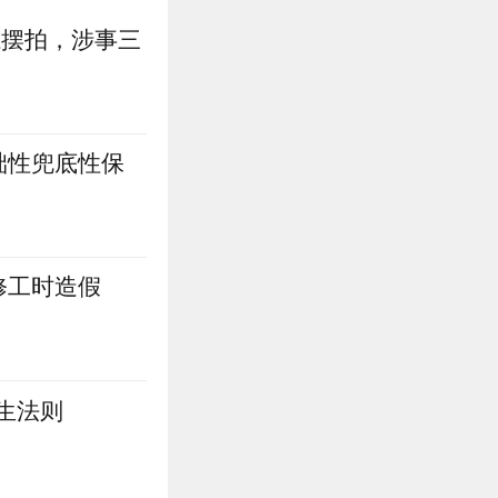
系摆拍，涉事三
础性兜底性保
修工时造假
生法则