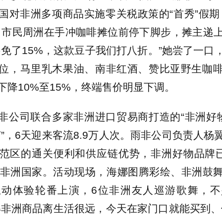
国对非洲多项商品实施零关税政策的“首秀”假期
。市民周洲在手冲咖啡摊位前停下脚步，摊主递
接免了15%，这款豆子我们打八折。”她尝了一口
位，马里乳木果油、南非红酒、赞比亚野生咖
下降10%至15%，终端售价明显下调。
非公司联合多家非洲进口贸易商打造的“非洲好物
节”，6天迎来客流8.9万人次。雨非公司负责人杨
范区的通关便利和供应链优势，非洲好物品牌已
个非洲国家。活动现场，海娜图腾彩绘、非洲鼓
互动体验轮番上演，6位非洲友人巡游歌舞，不
得非洲商品离生活很远，今天在家门口就能买到、