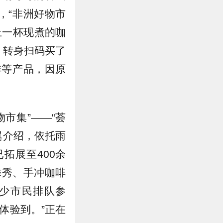
，“非洲好物市
上一杯现煮的咖
，转身扫码买了
啡等产品，因原
市集”——“荟
翼介绍，依托雨
拓展至400余
舞秀、手冲咖啡
少市民排队参
体验到。”正在