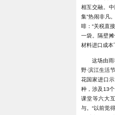
相互交融。中
集”热闹非凡
啡：“关税直
一袋。隔壁摊
材料进口成本
这场由雨
野·滨江生活
花国家进口示
种，涉及13
课堂等六大
与。“以前觉