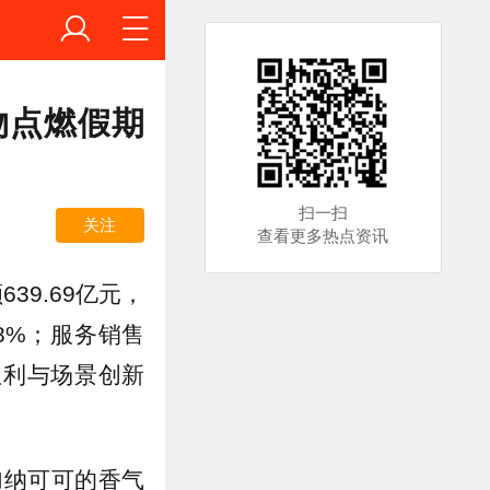
物点燃假期
扫一扫
关注
查看更多热点资讯
39.69亿元，
18%；服务销售
策红利与场景创新
加纳可可的香气