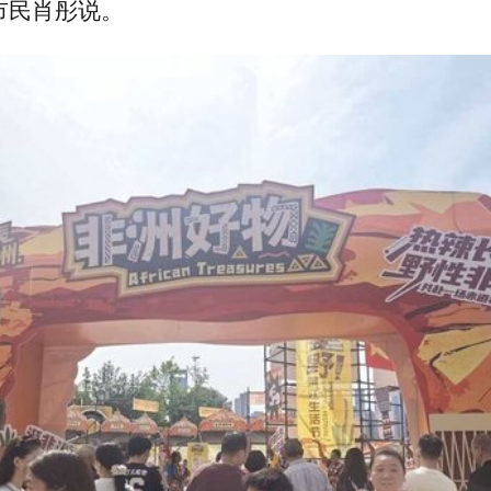
市民肖彤说。