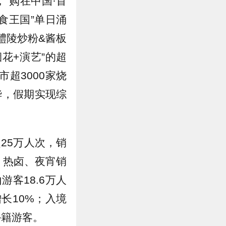
“购在中国·首
食王国”单日涌
醴陵炒粉&酱板
烟花+演艺”的超
超3000家烧
华，假期实现综
25万人次，销
、热卤、夜宵销
客18.6万人
长10%；入境
外籍游客。