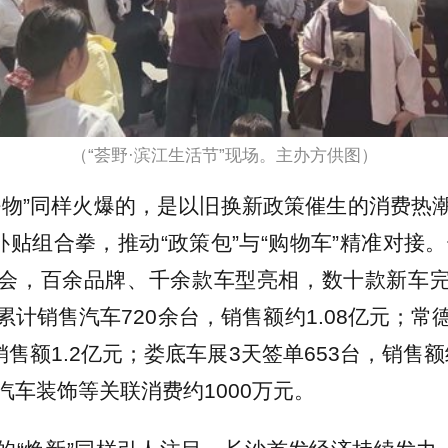
（“荟野·滨江生活节”现场。主办方供图）
好物”同样火爆的，是以旧换新政策催生的消费热
补贴组合拳，推动“政策包”与“购物车”精准对接。
会，百余品牌、千余款车型亮相，数十款新车
累计销售汽车720余台，销售额约1.08亿元；常
销售额1.2亿元；娄底车展3天签单653台，销售额
汽车装饰等关联消费约1000万元。