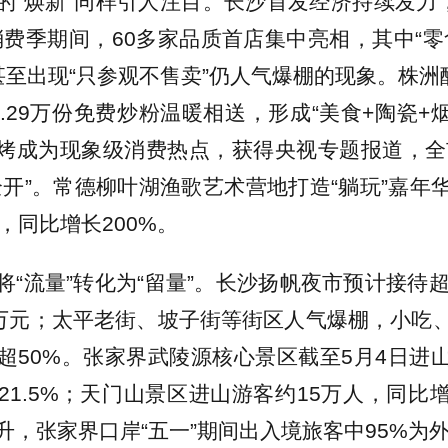
的“焕新”同样引人注目。长沙首发经济持续发力，
消费季期间，60多家品质首店集中亮相，其中“零
甚至出现“只参观不售卖”仍人气爆棚的现象。株洲
.29万份免费炒粉温暖相送，形成“美食+陶瓷+
烧烤成为现象级消费热点，获得央视专题报道，全市
全开”。常德柳叶湖渔歌艺术营地打造“躺玩”嘉年
，同比增长200%。
将“流量”转化为“留量”。长沙扬帆夜市预计接待超
0万元；太平老街、坡子街等街区人气爆棚，小吃
超50%。张家界武陵源核心景区截至5月4日进山游
21.5%；天门山景区进山游客约15万人，同比增
升，张家界口岸“五一”期间出入境旅客中95%为