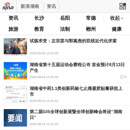
新浪湖南
资讯
资讯
长沙
岳阳
常德
收起
站导航
旅游
教育
法制
郴州
健康
试炼求变：左宗棠与郭嵩焘的双线近代化求索
2026-08-06 16:43:08
湖南省第十五届运动会赛程公布 首金预计8月13日
产生
2026-08-04 14:55:46
6
湖南省中药1.1类创新药椒七止痛凝胶贴膏获批上
市
2026-08-03 14:23:32
第二届GIS全球创新展暨全球创新峰会将设“湖南
日”
2026-08-03 14:21:29