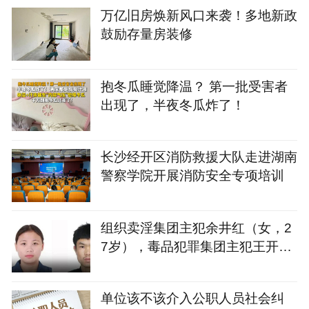
万亿旧房焕新风口来袭！多地新政
鼓励存量房装修
抱冬瓜睡觉降温？ 第一批受害者
出现了，半夜冬瓜炸了！
长沙经开区消防救援大队走进湖南
警察学院开展消防安全专项培训
组织卖淫集团主犯余井红（女，2
7岁），毒品犯罪集团主犯王开坚
（男，39岁），湖南警方悬赏通
缉
单位该不该介入公职人员社会纠