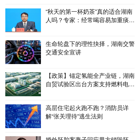
“秋天的第一杯奶茶”真的适合湖南
人吗？专家：经常喝容易加重痰
湿，不妨试试这几款
生命轮盘下的理性抉择，湖南交警
交通安全宣讲
【政策】锚定氢能全产业链，湖南
自贸试验区出台方案支持燃料电池
创新落地
高层住宅起火跑不跑？消防员详
解“张关理待”逃生法则
婚外胚胎案妻子回应男方销毁胚