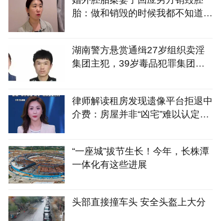
胎：做和销毁的时候我都不知道，
很无奈
湖南警方悬赏通缉27岁组织卖淫
集团主犯，39岁毒品犯罪集团主
犯
律师解读租房发现遗像平台拒退中
介费：房屋并非“凶宅”难以认定违
约
“一座城”拔节生长！今年，长株潭
一体化有这些进展
头部直接撞车头 安全头盔上大分