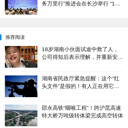
务万里行”推进会在长沙举行 “1+4
+N”重点服务计划发布
推荐阅读
18岁湖南小伙面试途中救了人，
公司得知后表示理解，并重新安排
面试，次日收到企业录取通知
湖南省民政厅紧急提醒：这个“红
头文件”是假的！有人正在用它骗
残疾人的钱
邵永高铁“咽喉工程”！跨沪昆高速
特大桥万吨级转体梁完成高空转体