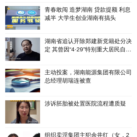
青春敢闯 造梦湖南 贷款提额 利息
减半 大学生创业湖南有搞头
湖南省追认开除郑建新党籍处分决
定 其曾因“4·29”特别重大居民自建
房倒塌事故被免去长沙市市长职务
主动投案，湖南能源集团有限公司
总经理胡瑞连被查
涉诉胚胎被处置医院流程遭质疑
组织卖淫集团主犯余井红（女，2