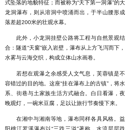
式坠落的地貌特征；而被称为“天下第一洞瀑”的大
龙洞瀑布，则从溶洞中喷涌而出，于半山腰形成
落差超200米的壮观水幕。
此外，小龙洞挂壁公路将工程与自然景观结
合：隧道“天窗”嵌入岩壁，瀑布从上方飞泻而下，
水雾与云海交织，构成立体山水画卷。
若想在观瀑之余感受人文气息，芙蓉镇是不
容错过的目的地。这座“挂在瀑布上的古镇”，将水
系、街巷与土家族生活方式融合。白日看瀑，夜
晚观灯，一碗米豆腐，足以让旅行节奏慢下来。
在湘中与湘南等地，瀑布同样各具风格。益
阳桃江罗溪瀑布以“三跌三溢”著称，水流层层跌