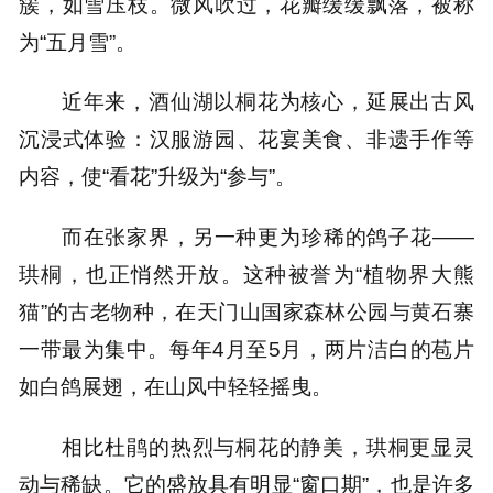
簇，如雪压枝。微风吹过，花瓣缓缓飘落，被称
为“五月雪”。
近年来，酒仙湖以桐花为核心，延展出古风
沉浸式体验：汉服游园、花宴美食、非遗手作等
内容，使“看花”升级为“参与”。
而在张家界，另一种更为珍稀的鸽子花——
珙桐，也正悄然开放。这种被誉为“植物界大熊
猫”的古老物种，在天门山国家森林公园与黄石寨
一带最为集中。每年4月至5月，两片洁白的苞片
如白鸽展翅，在山风中轻轻摇曳。
相比杜鹃的热烈与桐花的静美，珙桐更显灵
动与稀缺。它的盛放具有明显“窗口期”，也是许多