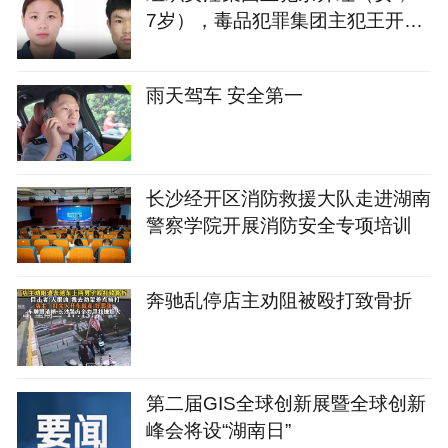
7岁），毒品犯罪集团主犯王开坚
（男，39岁），湖南警方悬赏通
缉
雨天驾车 安全第一
长沙经开区消防救援大队走进湖南
警察学院开展消防安全专项培训
奔驰乱停店主劝阻被殴打致骨折
第二届GIS全球创新展暨全球创新
峰会将设“湖南日”