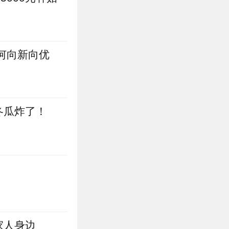
何向新向优
冬瓜炸了！
家人身边