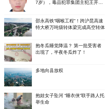
7岁），毒品犯罪集团主犯王开坚
（男，39岁），湖南警方悬赏通
缉
邵永高铁“咽喉工程”！跨沪昆高速
特大桥万吨级转体梁完成高空转体
抱冬瓜睡觉降温？ 第一批受害者
出现了，半夜冬瓜炸了！
多地向县放权
抱娃女子坠河 “睡衣侠”联手路人托
举生命