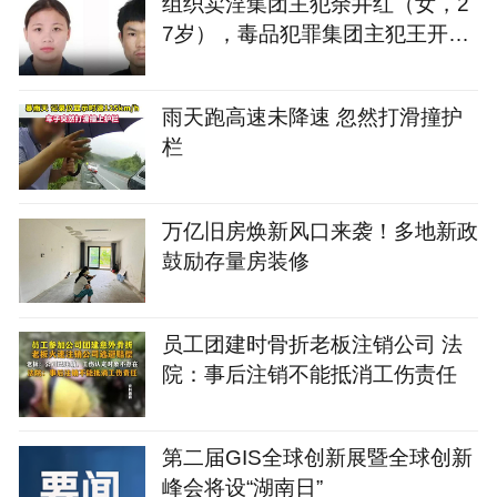
组织卖淫集团主犯余井红（女，2
7岁），毒品犯罪集团主犯王开坚
（男，39岁），湖南警方悬赏通
缉
雨天跑高速未降速 忽然打滑撞护
栏
万亿旧房焕新风口来袭！多地新政
鼓励存量房装修
员工团建时骨折老板注销公司 法
院：事后注销不能抵消工伤责任
第二届GIS全球创新展暨全球创新
峰会将设“湖南日”