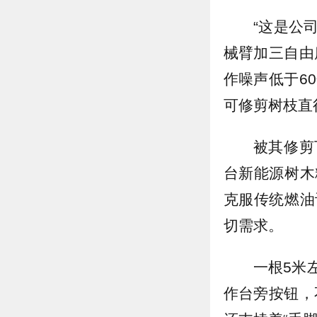
“这是公
械臂加三自由
作噪声低于6
可修剪树枝直
被其修剪
台新能源树木
克服传统燃油
切需求。
一根5米
作台旁按钮，