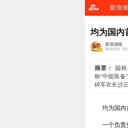
新浪湖
均为国内
新浪湖南
08月25日
10:
摘要：
园林
称“中能装
碎车在长沙
均为国内
一个负责