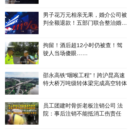
房倒塌事故被免去长沙市市长职务
男子花万元相亲无果，婚介公司被
判全额退款！五部门联合整治婚介
七大乱象
拘留！酒后超12小时仍被查！驾
驶人当场傻眼……
邵永高铁“咽喉工程”！跨沪昆高速
特大桥万吨级转体梁完成高空转体
员工团建时骨折老板注销公司 法
院：事后注销不能抵消工伤责任