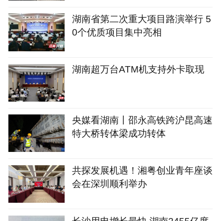
湖南省第二次重大项目路演举行 5
0个优质项目集中亮相
湖南超万台ATM机支持外卡取现
央媒看湖南丨邵永高铁跨沪昆高速
特大桥转体梁成功转体
共探发展机遇！湘粤创业青年座谈
会在深圳顺利举办
长沙用电增长最快 湖南2455亿度