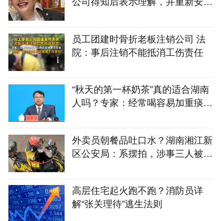
公司得知后表示理解，并重新安排
面试，次日收到企业录取通知
员工团建时骨折老板注销公司 法
院：事后注销不能抵消工伤责任
“秋天的第一杯奶茶”真的适合湖南
人吗？专家：经常喝容易加重痰
湿，不妨试试这几款
外卖员朝餐品吐口水？湖南湘江新
区公安局：系摆拍，涉事三人被行
拘
高层住宅起火跑不跑？消防员详
解“张关理待”逃生法则