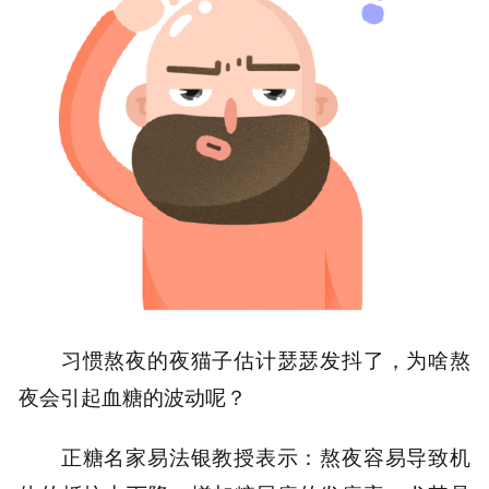
习惯熬夜的夜猫子估计瑟瑟发抖了，为啥熬
夜会引起血糖的波动呢？
正糖名家易法银教授表示：熬夜容易导致机