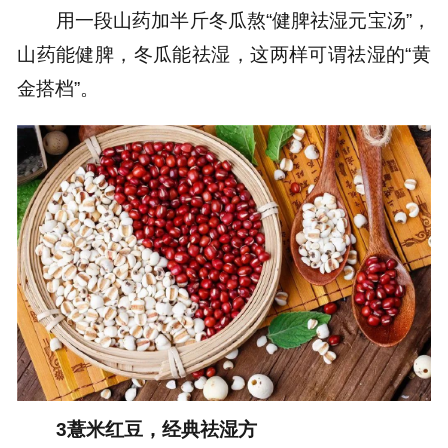
用一段山药加半斤冬瓜熬“健脾祛湿元宝汤”，
山药能健脾，冬瓜能祛湿，这两样可谓祛湿的“黄
金搭档”。
3薏米红豆，经典祛湿方