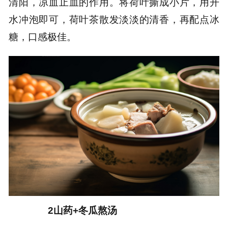
清阳，凉血止血的作用。将荷叶撕成小片，用开
水冲泡即可，荷叶茶散发淡淡的清香，再配点冰
糖，口感极佳。
2山药+冬瓜熬汤