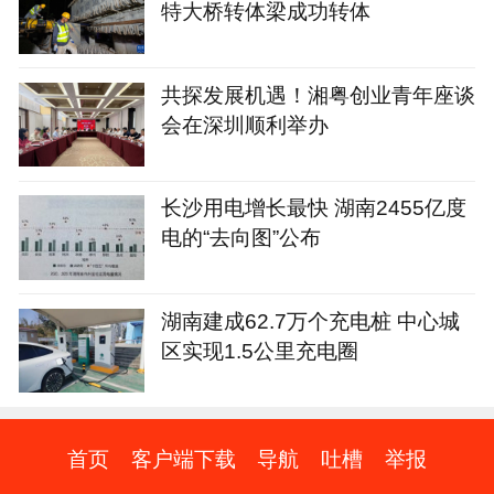
特大桥转体梁成功转体
共探发展机遇！湘粤创业青年座谈
会在深圳顺利举办
长沙用电增长最快 湖南2455亿度
电的“去向图”公布
湖南建成62.7万个充电桩 中心城
区实现1.5公里充电圈
首页
客户端下载
导航
吐槽
举报