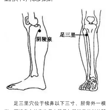
足三里穴位于犊鼻以下三寸、胫骨外一横