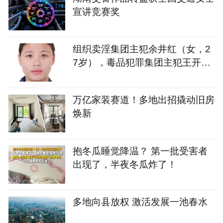
宣讲竞赛奖
组织卖淫集团主犯余井红（女，2
7岁），毒品犯罪集团主犯王开坚
（男，39岁），湖南警方悬赏通
缉
万亿家装赛道！多地出招撬动旧房
焕新
抱冬瓜睡觉降温？ 第一批受害者
出现了，半夜冬瓜炸了！
多地向县放权 激活发展一池春水