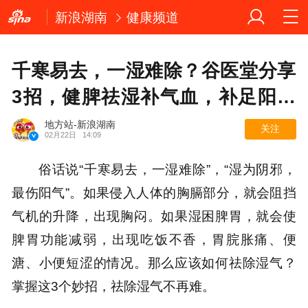
新浪湖南
健康频道
千寒易去，一湿难除？谷医堂分享
3招，健脾祛湿补气血，补足阳气
一年不生病
地方站-新浪湖南
关注
02月22日
14:09
俗话说“千寒易去，一湿难除”，“湿为阴邪，
最伤阳气”。如果侵入人体的胸膈部分，就会阻挡
气机的升降，出现胸闷。如果湿困脾胃，就会使
脾胃功能减弱，出现吃饭不香，胃脘胀痛、便
溏、小便短涩的情况。那么应该如何祛除湿气？
掌握这3个妙招，祛除湿气不再难。