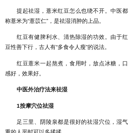
提起祛湿，薏米红豆怎么也绕不开。中医都
称薏米为“薏苡仁”，是祛湿消肿的上品。
红豆有健脾利水、清热除湿的功效。由于红
豆性善下行，古人有“多食令人瘦”的说法。
红豆薏米一起熬煮，食用时，放点冰糖，口
感好，效果好。
中医外治疗法来祛湿
1按摩穴位祛湿
足三里、阴陵泉都是很好的祛湿穴位，湿气
重的人平时可以多揉揉。