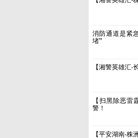
消防通道是紧
堵”
【湘警英雄汇·
【扫黑除恶雷
警！
【平安湖南·株