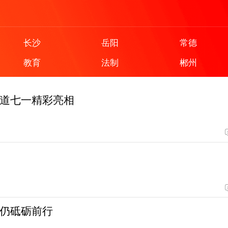
长沙
岳阳
常德
教育
法制
郴州
道七一精彩亮相
仍砥砺前行