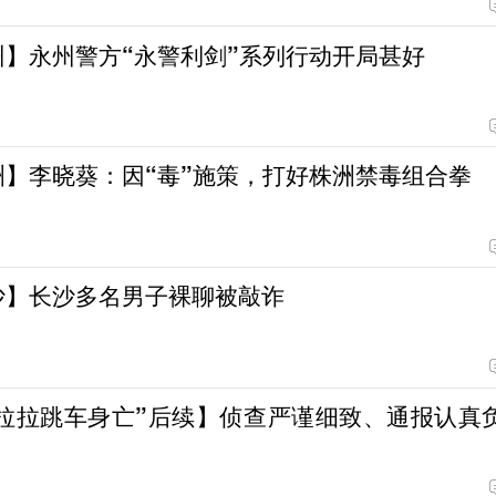
州】永州警方“永警利剑”系列行动开局甚好
洲】李晓葵：因“毒”施策，打好株洲禁毒组合拳
沙】长沙多名男子裸聊被敲诈
拉拉跳车身亡”后续】侦查严谨细致、通报认真