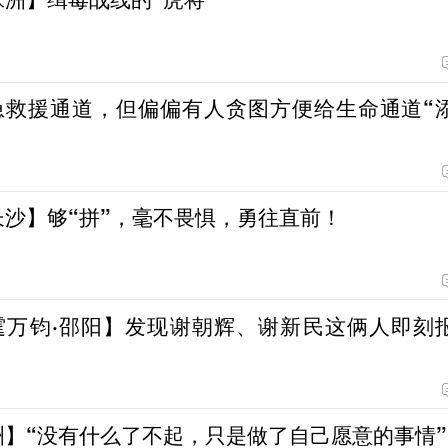
急救援通道，但偏偏有人贪图方便给生命通道“
长沙】够“拼”，毫不畏惧，勇往直前！
霆万钧·邵阳】发现谢朝辉、谢新民这俩人即刻
洲】“没有什么了不起，只是做了自己愿意的事情”