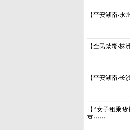
【平安湖南·永
【全民禁毒·株
【平安湖南·长
【“女子租乘货
责……