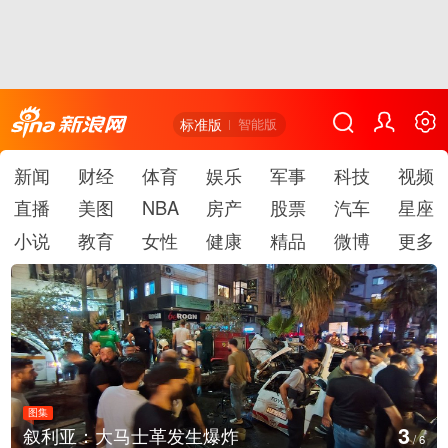
标准版
智能版
新闻
财经
体育
娱乐
军事
科技
视频
直播
美图
NBA
房产
股票
汽车
星座
小说
教育
女性
健康
精品
微博
更多
图集
3
叙利亚：大马士革发生爆炸
/
6