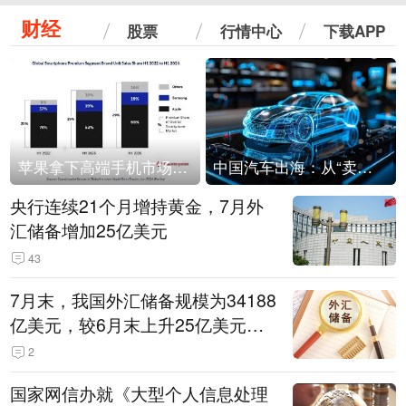
财经
股票
行情中心
下载APP
苹果拿下高端手机市场65%的份额：iPhone 17系列功不可没
中国汽车出海：从“卖出去”到“走进去”
央行连续21个月增持黄金，7月外
汇储备增加25亿美元
43
7月末，我国外汇储备规模为34188
亿美元，较6月末上升25亿美元，
升幅为0.07%
2
国家网信办就《大型个人信息处理