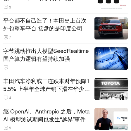
3
平台都不自己造了！本田史上首次
外包整车平台 接盘的是印度公司
7
字节跳动推出大模型SeedRealtime
国产算力逻辑有望持续加强
丰田汽车净利或三连跌本财年预降1
5.5% 上半年全球产销下滑在华少卖
14.3万辆
4
继 OpenAI、Anthropic 之后，Meta
AI 模型测试期间也发生“越界”事件
9