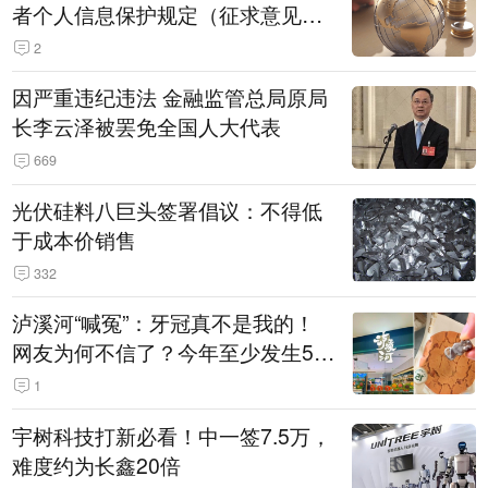
者个人信息保护规定（征求意见
稿）》公开征求意见
2
因严重违纪违法 金融监管总局原局
长李云泽被罢免全国人大代表
669
光伏硅料八巨头签署倡议：不得低
于成本价销售
332
泸溪河“喊冤”：牙冠真不是我的！
网友为何不信了？今年至少发生5
起“食品冤案”
1
宇树科技打新必看！中一签7.5万，
难度约为长鑫20倍