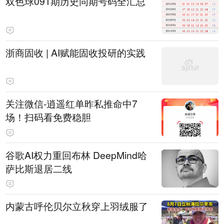
双色球091期历史同期号码全汇总
浙商固收 | AI赋能固收投研的实践
关注微信-逍遥红单昨私推命中7
场！扫码看免费稳胆
谷歌AI权力重回布林 DeepMind哈
萨比斯退居二线
内蒙古呼伦贝尔立秋穿上羽绒服了