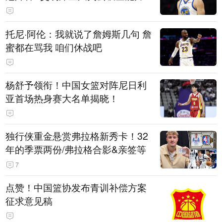
托尼·阿伦：我就说了詹姆斯几句 詹
蜜都在骂我 咱们休战吧
杨舒予领衔！中国女篮对阵尼日利
亚首场热身赛大名单揭晓！
独行侠重金悬赏弗拉格新秀卡！32
年的季票两份/弗拉格合影&亲签等
7
点赞！中国篮协发布青训补偿方案
征求意见稿