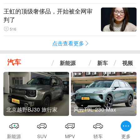
王虹的顶级奢侈品，开始被全网审
判了
516
点击查看更多
汽车
新能源
新车
视频
北京越野BJ30 旅行家
风云T9L 230 Max
新能源
SUV
MPV
轿车
更多