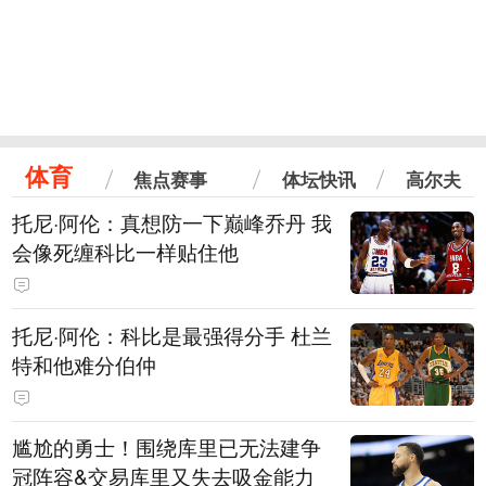
体育
焦点赛事
体坛快讯
高尔夫
托尼·阿伦：真想防一下巅峰乔丹 我
会像死缠科比一样贴住他
托尼·阿伦：科比是最强得分手 杜兰
特和他难分伯仲
尴尬的勇士！围绕库里已无法建争
冠阵容&交易库里又失去吸金能力