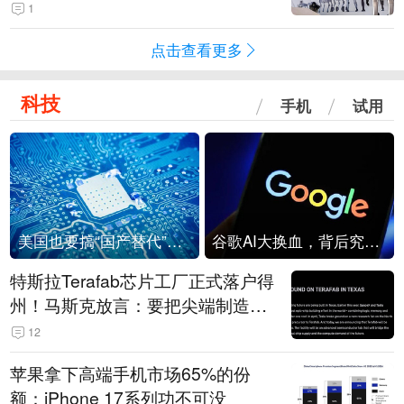
1
点击查看更多
科技
手机
试用
美国也要搞“国产替代”？先算清三笔账
谷歌AI大换血，背后究竟发生了什么？
特斯拉Terafab芯片工厂正式落户得
州！马斯克放言：要把尖端制造带
回美国
12
苹果拿下高端手机市场65%的份
额：iPhone 17系列功不可没