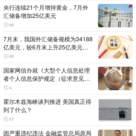
央行连续21个月增持黄金，7月外
汇储备增加25亿美元
93
7月末，我国外汇储备规模为34188
亿美元，较6月末上升25亿美元，
升幅为0.07%
42
国家网信办就《大型个人信息处理
者个人信息保护规定（征求意见
稿）》公开征求意见
4
霍尔木兹海峡谈判推进 美国真正得
到了什么？
37
因严重违纪违法 金融监管总局原局