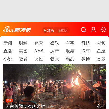
标准版
智能版
新闻
财经
体育
娱乐
军事
科技
视频
直播
美图
NBA
房产
股票
汽车
星座
小说
教育
女性
健康
精品
微博
更多
图集
4
云南弥勒：欢庆火把节
/
6