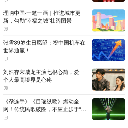
理响中国·一笔一画｜推进城市更
新，勾勒“幸福之城”壮阔图景
张雪39岁生日愿望：祝中国机车在
世界通赢！
刘浩存宋威龙主演七根心简，爱一
个人最高境界是心疼
《尕连手》《目瑙纵歌》燃动全
网！传统民歌破圈，不应止步于“上
头”