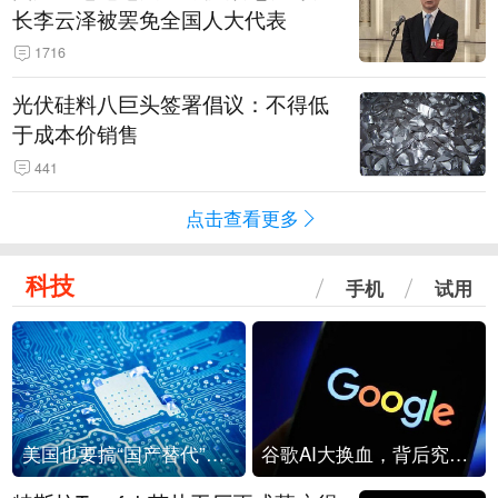
长李云泽被罢免全国人大代表
1716
光伏硅料八巨头签署倡议：不得低
于成本价销售
441
点击查看更多
科技
手机
试用
美国也要搞“国产替代”？先算清三笔账
谷歌AI大换血，背后究竟发生了什么？