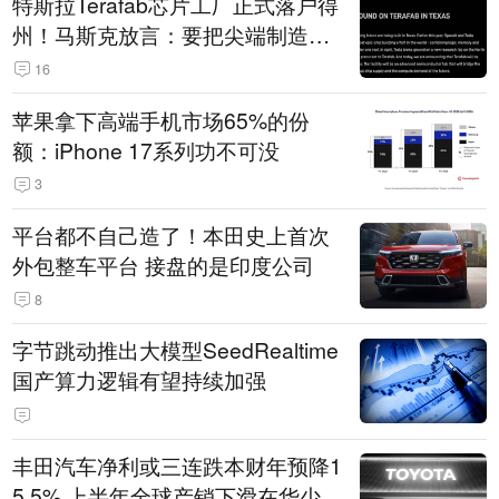
特斯拉Terafab芯片工厂正式落户得
州！马斯克放言：要把尖端制造带
回美国
16
苹果拿下高端手机市场65%的份
额：iPhone 17系列功不可没
3
平台都不自己造了！本田史上首次
外包整车平台 接盘的是印度公司
8
字节跳动推出大模型SeedRealtime
国产算力逻辑有望持续加强
丰田汽车净利或三连跌本财年预降1
5.5% 上半年全球产销下滑在华少卖