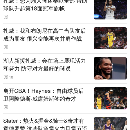
扎威：想为湖人球迷奉献全部 帮助
球队升起第18面冠军旗帜
扎威：我和布朗尼在高中当队友后
成为朋友 很兴奋能再次并肩作战
湖人新援扎威：会在场上展现活力
和努力 防守对方最好的球员
10
离开CBA！Haynes：自由球员后
卫阿隆德斯·威廉姆斯签约奇才
Slater：热火&掘金&骑士&奇才有
意德罗赞 这些队急需火力且需节流