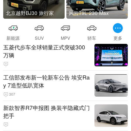
北京越野BJ30 旅行家
风云T9L 230 Max
新能源
SUV
MPV
轿车
更多
五菱代步车全球销量正式突破300
万辆
工信部发布新一轮新车公告 埃安Ra
y 7造型低趴宽体
307
新款智界R7申报图 换装半隐藏式门
把手