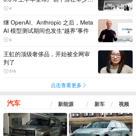
14.3万辆
4
继 OpenAI、Anthropic 之后，Meta
AI 模型测试期间也发生“越界”事件
9
王虹的顶级奢侈品，开始被全网审
判了
516
点击查看更多
汽车
新能源
新车
视频