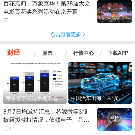
百花燕归，万象京华！第38届大众
电影百花奖系列活动在京开幕
点击查看更多
财经
股票
行情中心
下载APP
苹果拿下高端手机市场65%的份额：iPhone 17系列功不可没
中国汽车出海：从“卖出去”到“走进去”
8月7日增减持汇总：芯源微等3股
披露拟减持情况，依顿电子、晶华
微拟增持（表）
9