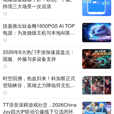
跨境三大场景一次说清
技嘉推出钛金雕1600PG5 AI TOP
电源：为发烧级主机与本地AI算力
打造旗舰供电方案
2026年6大热门手游加速器盘点：
国服、外服与多设备支持
时空回溯，热血归来！科加斯正式
登陆峡谷，英雄之力降临符文乱
斗！
TT语音深耕游戏社交，2026China
Joy四大IP联动引爆线下引流闭环